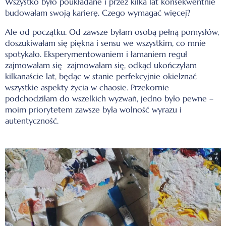
Wszystko było poukładane i przez kilka lat konsekwentnie
budowałam swoją karierę. Czego wymagać więcej?
Ale od początku. Od zawsze byłam osobą pełną pomysłów,
doszukiwałam się piękna i sensu we wszystkim, co mnie
spotykało. Eksperymentowaniem i
łamaniem reguł
zajmowałam
się
zajmowałam się, odkąd ukończyłam
kilkanaście lat, będąc w stanie perfekcyjnie okiełznać
wszystkie aspekty życia w chaosie. Przekornie
podchodziłam do wszelkich wyzwań, jedno było pewne –
moim priorytetem zawsze była wolność wyrazu i
autentyczność.