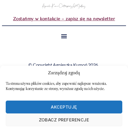
Zostańmy w kontakcie – zapisz się na newsletter
© Copyright Agnieszka Kumoń 2026.
Wszystkie obrazy i teksty prezentowane na tej stronie
Zarządzaj zgodą
stanowią własność artystki i nie mogą być kopiowane ani
Ta strona używa plików cookies, aby zapewnić najlepsze wrażenia.
wykorzystywane bez jej zgody.
Kontynuując korzystanie ze strony, wyrażasz zgodę na ich użycie.
AKCEPTUJĘ
ZOBACZ PREFERENCJE