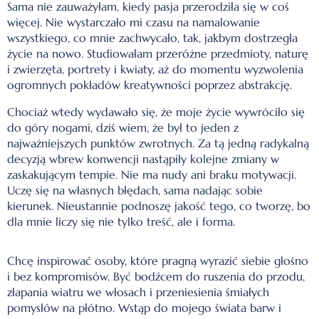
Sama nie zauważyłam, kiedy pasja przerodziła się w coś
więcej. Nie wystarczało mi czasu na namalowanie
wszystkiego, co mnie zachwycało, tak, jakbym dostrzegła
życie na nowo. Studiowałam przeróżne przedmioty, naturę
i zwierzęta, portrety i kwiaty, aż do momentu wyzwolenia
ogromnych pokładów kreatywności poprzez abstrakcję.
Chociaż wtedy wydawało się, że moje życie wywróciło się
do góry nogami, dziś wiem, że był to jeden z
najważniejszych punktów zwrotnych. Za tą jedną radykalną
decyzją wbrew konwencji nastąpiły kolejne zmiany w
zaskakującym tempie. Nie ma nudy ani braku motywacji.
Uczę się na własnych błędach, sama nadając sobie
kierunek. Nieustannie podnoszę jakość tego, co tworzę, bo
dla mnie liczy się nie tylko treść, ale i forma.
Chcę inspirować osoby, które pragną wyrazić siebie głośno
i bez kompromisów. Być bodźcem do ruszenia do przodu,
złapania wiatru we włosach i przeniesienia śmiałych
pomysłów na płótno. Wstąp do mojego świata barw i