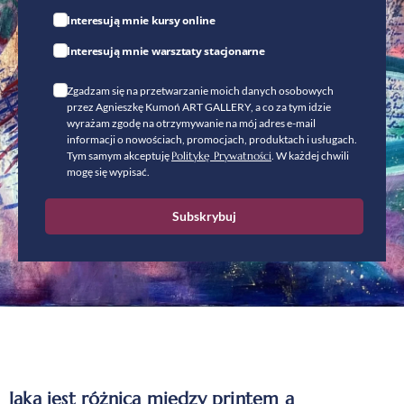
Interesują mnie kursy online
Interesują mnie warsztaty stacjonarne
Zgadzam się na przetwarzanie moich danych osobowych
przez Agnieszkę Kumoń ART GALLERY, a co za tym idzie
wyrażam zgodę na otrzymywanie na mój adres e-mail
informacji o nowościach, promocjach, produktach i usługach.
Tym samym akceptuję
Politykę Prywatności
. W każdej chwili
mogę się wypisać.
Subskrybuj
Jaka jest różnica między printem a