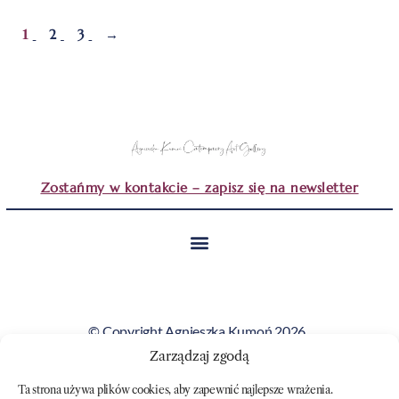
1
2
3
→
Zostańmy w kontakcie – zapisz się na newsletter
© Copyright Agnieszka Kumoń 2026.
Wszystkie obrazy i teksty prezentowane na tej stronie
Zarządzaj zgodą
stanowią własność artystki i nie mogą być kopiowane ani
Ta strona używa plików cookies, aby zapewnić najlepsze wrażenia.
wykorzystywane bez jej zgody.