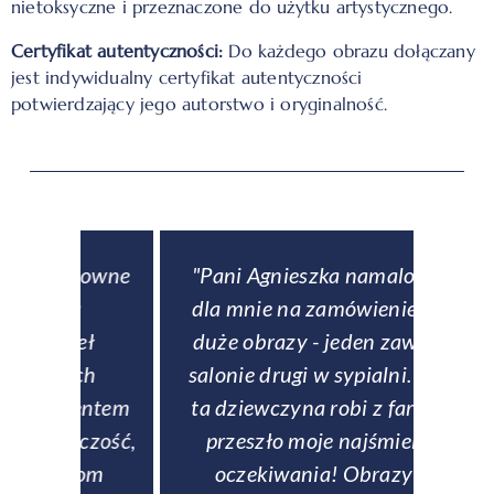
nietoksyczne i przeznaczone do użytku artystycznego.
Certyfikat autentyczności:
Do każdego obrazu dołączany
jest indywidualny certyfikat autentyczności
potwierdzający jego autorstwo i oryginalność.
downe
"Pani Agnieszka namalowała
ą
dla mnie na zamówienie dwa
obse
eł
duże obrazy - jeden zawisł w
p
ch
salonie drugi w sypialni. To co
entem
ta dziewczyna robi z farbami
zamów
rczość,
przeszło moje najśmielsze
si
zom
oczekiwania! Obrazy są
rew