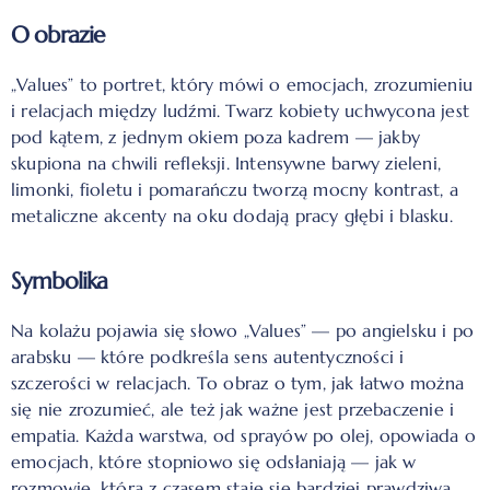
O obrazie
„Values” to portret, który mówi o emocjach, zrozumieniu
i relacjach między ludźmi. Twarz kobiety uchwycona jest
pod kątem, z jednym okiem poza kadrem — jakby
skupiona na chwili refleksji. Intensywne barwy zieleni,
limonki, fioletu i pomarańczu tworzą mocny kontrast, a
metaliczne akcenty na oku dodają pracy głębi i blasku.
Symbolika
Na kolażu pojawia się słowo „Values” — po angielsku i po
arabsku — które podkreśla sens autentyczności i
szczerości w relacjach. To obraz o tym, jak łatwo można
się nie zrozumieć, ale też jak ważne jest przebaczenie i
empatia. Każda warstwa, od sprayów po olej, opowiada o
emocjach, które stopniowo się odsłaniają — jak w
rozmowie, która z czasem staje się bardziej prawdziwa.