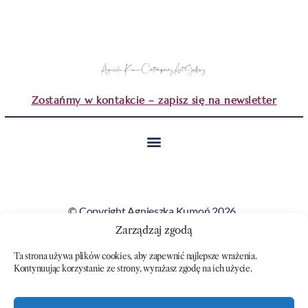
Zostańmy w kontakcie – zapisz się na newsletter
© Copyright Agnieszka Kumoń 2026.
Wszystkie obrazy i teksty prezentowane na tej stronie
Zarządzaj zgodą
stanowią własność artystki i nie mogą być kopiowane ani
Ta strona używa plików cookies, aby zapewnić najlepsze wrażenia.
wykorzystywane bez jej zgody.
Kontynuując korzystanie ze strony, wyrażasz zgodę na ich użycie.