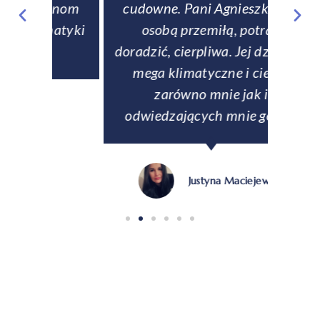
fanom
cudowne. Pani Agnieszka jest
tale
matyki
osobą przemiłą, potrafi
zabez
doradzić, cierpliwa. Jej dzieła są
Na ży
mega klimatyczne i cieszą
p
zarówno mnie jak i
odwiedzających mnie gości."
Justyna Maciejewska