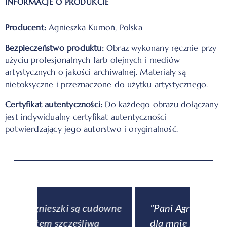
INFORMACJE O PRODUKCIE
Producent:
Agnieszka Kumoń, Polska
Bezpieczeństwo produktu:
Obraz wykonany ręcznie przy
użyciu profesjonalnych farb olejnych i mediów
artystycznych o jakości archiwalnej. Materiały są
nietoksyczne i przeznaczone do użytku artystycznego.
Certyfikat autentyczności:
Do każdego obrazu dołączany
jest indywidualny certyfikat autentyczności
potwierdzający jego autorstwo i oryginalność.
downe
"Pani Agnieszka namalowała
ą
dla mnie na zamówienie dwa
obse