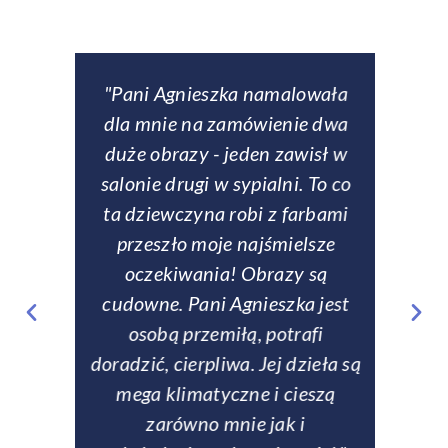
downe
"Pani Agnieszka namalowała
ą
dla mnie na zamówienie dwa
obse
eł
duże obrazy - jeden zawisł w
p
ch
salonie drugi w sypialni. To co
entem
ta dziewczyna robi z farbami
zamów
rczość,
przeszło moje najśmielsze
si
zom
oczekiwania! Obrazy są
rew
fanom
cudowne. Pani Agnieszka jest
tale
matyki
osobą przemiłą, potrafi
zabez
doradzić, cierpliwa. Jej dzieła są
Na ży
mega klimatyczne i cieszą
p
zarówno mnie jak i