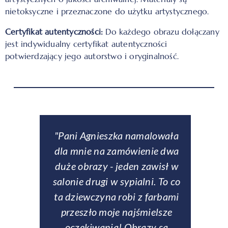
nietoksyczne i przeznaczone do użytku artystycznego.
Certyfikat autentyczności:
Do każdego obrazu dołączany
jest indywidualny certyfikat autentyczności
potwierdzający jego autorstwo i oryginalność.
downe
"Pani Agnieszka namalowała
ą
dla mnie na zamówienie dwa
obse
eł
duże obrazy - jeden zawisł w
p
ch
salonie drugi w sypialni. To co
entem
ta dziewczyna robi z farbami
zamów
rczość,
przeszło moje najśmielsze
si
zom
oczekiwania! Obrazy są
rew