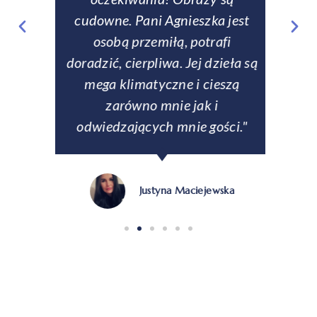
fanom
cudowne. Pani Agnieszka jest
tale
matyki
osobą przemiłą, potrafi
zabez
doradzić, cierpliwa. Jej dzieła są
Na ży
mega klimatyczne i cieszą
p
zarówno mnie jak i
odwiedzających mnie gości."
Justyna Maciejewska