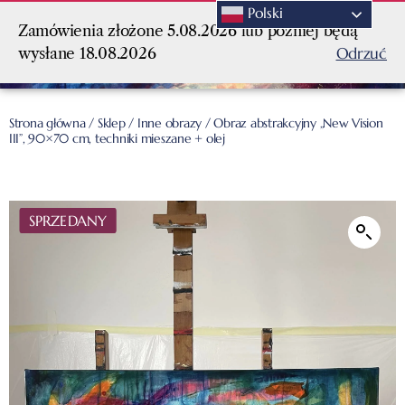
Polski
Zamówienia złożone 5.08.2026 lub później będą
Odrzuć
wysłane 18.08.2026
Strona główna
/
Sklep
/
Inne obrazy
/ Obraz abstrakcyjny „New Vision
III”, 90×70 cm, techniki mieszane + olej
SPRZEDANY
SPRZEDANY