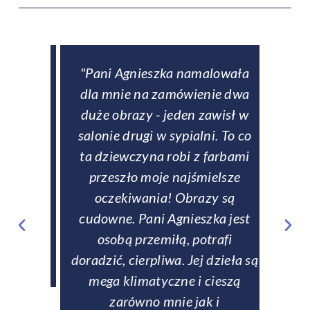
downe
"Pani Agnieszka namalowała
ą
dla mnie na zamówienie dwa
obse
eł
duże obrazy - jeden zawisł w
p
ch
salonie drugi w sypialni. To co
entem
ta dziewczyna robi z farbami
zamów
rczość,
przeszło moje najśmielsze
si
zom
oczekiwania! Obrazy są
rew
fanom
cudowne. Pani Agnieszka jest
tale
matyki
osobą przemiłą, potrafi
zabez
doradzić, cierpliwa. Jej dzieła są
Na ży
mega klimatyczne i cieszą
p
zarówno mnie jak i