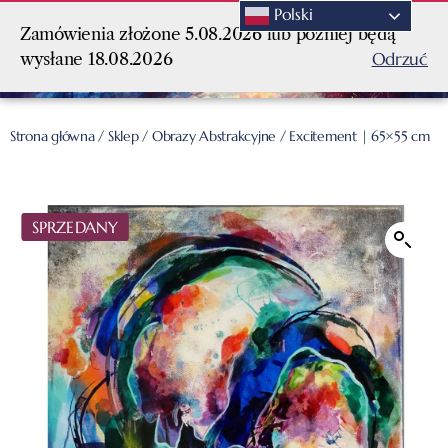
Polski
Zamówienia złożone 5.08.2026 lub później będą
Odrzuć
wysłane 18.08.2026
Strona główna
/
Sklep
/
Obrazy Abstrakcyjne
/ Excitement | 65×55 cm
SPRZEDANY
SPRZEDANY