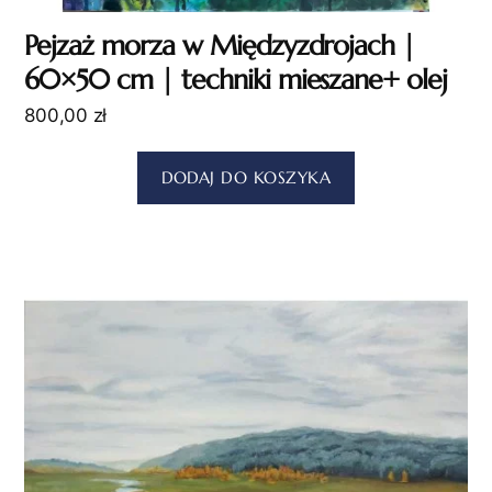
Pejzaż morza w Międzyzdrojach |
60×50 cm | techniki mieszane+ olej
800,00
zł
DODAJ DO KOSZYKA