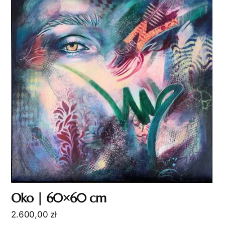
Oko | 60×60 cm
2.600,00
zł