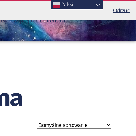
Polski
Odrzuć
rsy
Współpraca
Kontakt
ama