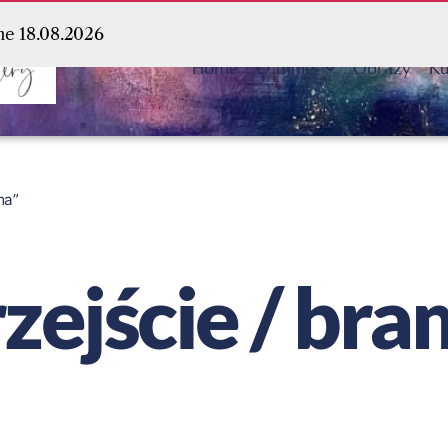
ne 18.08.2026
Home
O mnie
Obrazy
Ku
ma”
zejście / br