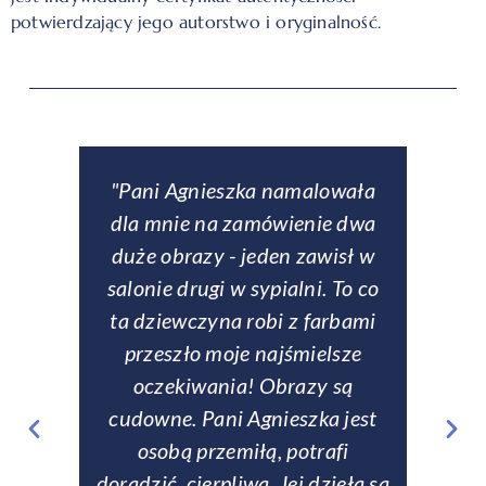
potwierdzający jego autorstwo i oryginalność.
downe
"Pani Agnieszka namalowała
ą
dla mnie na zamówienie dwa
obse
eł
duże obrazy - jeden zawisł w
p
ch
salonie drugi w sypialni. To co
entem
ta dziewczyna robi z farbami
zamów
rczość,
przeszło moje najśmielsze
si
zom
oczekiwania! Obrazy są
rew
fanom
cudowne. Pani Agnieszka jest
tale
matyki
osobą przemiłą, potrafi
zabez
doradzić, cierpliwa. Jej dzieła są
Na ży