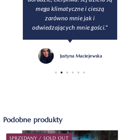
mega klimatyczne i cieszą
p
zarówno mnie jak i
odwiedzających mnie gości."
Justyna Maciejewska
Podobne produkty