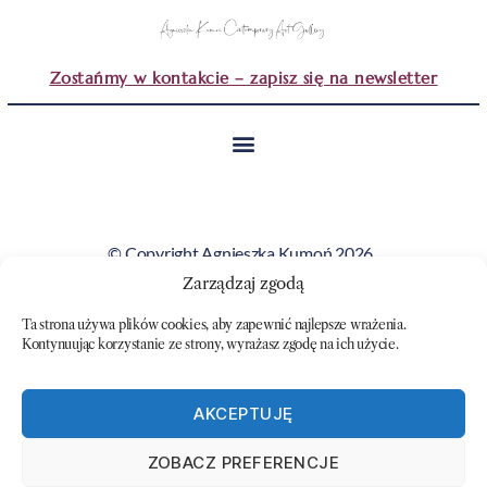
Zostańmy w kontakcie – zapisz się na newsletter
© Copyright Agnieszka Kumoń 2026.
Wszystkie obrazy i teksty prezentowane na tej stronie
Zarządzaj zgodą
stanowią własność artystki i nie mogą być kopiowane ani
Ta strona używa plików cookies, aby zapewnić najlepsze wrażenia.
wykorzystywane bez jej zgody.
Kontynuując korzystanie ze strony, wyrażasz zgodę na ich użycie.
AKCEPTUJĘ
ZOBACZ PREFERENCJE