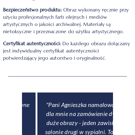
Bezpieczeństwo produktu:
Obraz wykonany ręcznie przy
użyciu profesjonalnych farb olejnych i mediów
artystycznych o jakości archiwalnej. Materiały są
nietoksyczne i przeznaczone do użytku artystycznego.
Certyfikat autentyczności:
Do każdego obrazu dołączany
jest indywidualny certyfikat autentyczności
potwierdzający jego autorstwo i oryginalność.
downe
"Pani Agnieszka namalowała
ą
dla mnie na zamówienie dwa
obse
eł
duże obrazy - jeden zawisł w
p
ch
salonie drugi w sypialni. To co