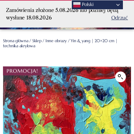
Polski
Zamówienia złożone 5.08.2026 lub później będą
Odrzuć
wysłane 18.08.2026
Strona główna
/
Sklep
/
Inne obrazy
/ Yin & yang | 20×20 cm |
technika akrylowa
PROMOCJA!