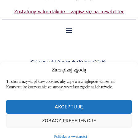
Zostańmy w kontakcie – zapisz się na newsletter
© Copyright Agnieszka Kumoń 2026.
Wszystkie obrazy i teksty prezentowane na tej stronie
Zarządzaj zgodą
stanowią własność artystki i nie mogą być kopiowane ani
Ta strona używa plików cookies, aby zapewnić najlepsze wrażenia.
wykorzystywane bez jej zgody.
Kontynuując korzystanie ze strony, wyrażasz zgodę na ich użycie.
AKCEPTUJĘ
ZOBACZ PREFERENCJE
Polityka prywatności