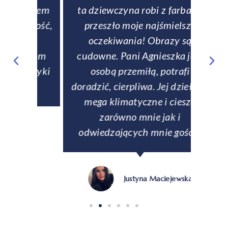
entem
ta dziewczyna robi z farbami
zamów
rczość,
przeszło moje najśmielsze
si
zom
oczekiwania! Obrazy są
rew
fanom
cudowne. Pani Agnieszka jest
tale
matyki
osobą przemiłą, potrafi
zabez
doradzić, cierpliwa. Jej dzieła są
Na ży
mega klimatyczne i cieszą
p
zarówno mnie jak i
odwiedzających mnie gości."
Justyna Maciejewska