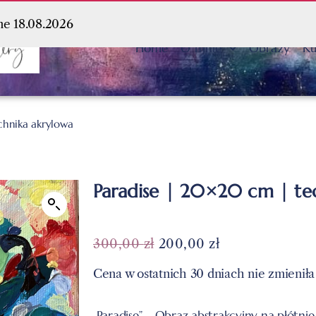
ne 18.08.2026
Home
O mnie
Obrazy
Ku
chnika akrylowa
Paradise | 20×20 cm | te
SPRZEDANY
SPRZEDANY
300,00
zł
200,00
zł
Cena w ostatnich 30 dniach nie zmieniła
„Paradise” – Obraz abstrakcyjny na płótn