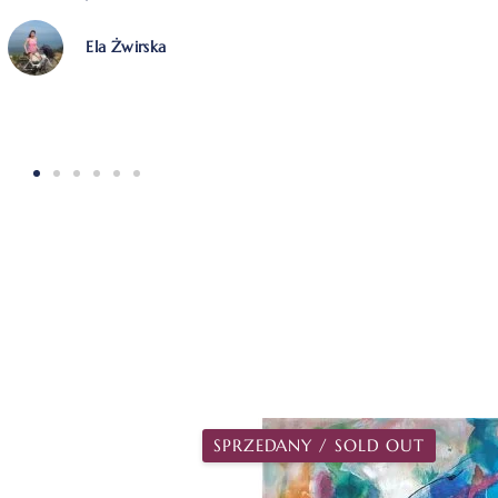
Justyna Maciejewska