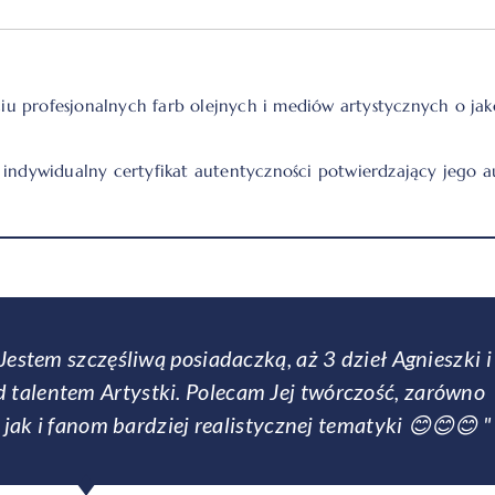
 profesjonalnych farb olejnych i mediów artystycznych o jakoś
indywidualny certyfikat autentyczności potwierdzający jego au
nie na zamówienie dwa duże obrazy - jeden zawisł 
a dziewczyna robi z farbami przeszło moje najśmielsze
ani Agnieszka jest osobą przemiłą, potrafi doradzić,
tyczne i cieszą zarówno mnie jak i odwiedzających mn
gości."