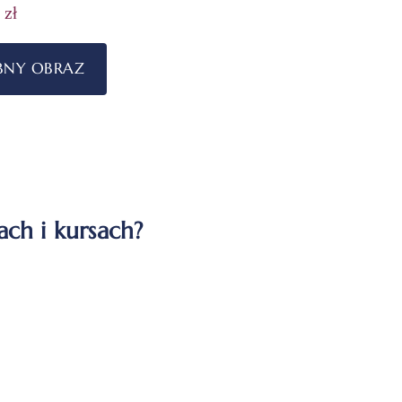
0
zł
NY OBRAZ
ch i kursach?