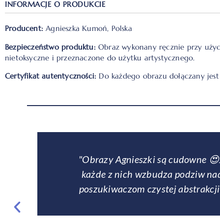
INFORMACJE O PRODUKCIE
Producent:
Agnieszka Kumoń, Polska
Bezpieczeństwo produktu:
Obraz wykonany ręcznie przy użyciu
nietoksyczne i przeznaczone do użytku artystycznego.
Certyfikat autentyczności:
Do każdego obrazu dołączany jest 
"Pani Agnieszka namalowała dla m
salonie drugi w sypialni. To co t
oczekiwania! Obrazy są cudowne. P
cierpliwa. Jej dzieła są mega klima