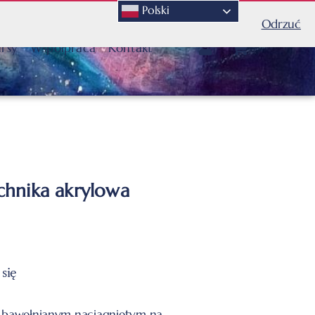
Polski
Odrzuć
rsy
Współpraca
Kontakt
chnika akrylowa
 się
ie bawełnianym naciągniętym na