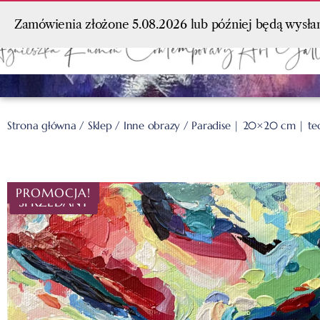
Zamówienia złożone 5.08.2026 lub później będą wysła
Strona główna
/
Sklep
/
Inne obrazy
/ Paradise | 20×20 cm | te
PROMOCJA!
SPRZEDANY
SPRZEDANY