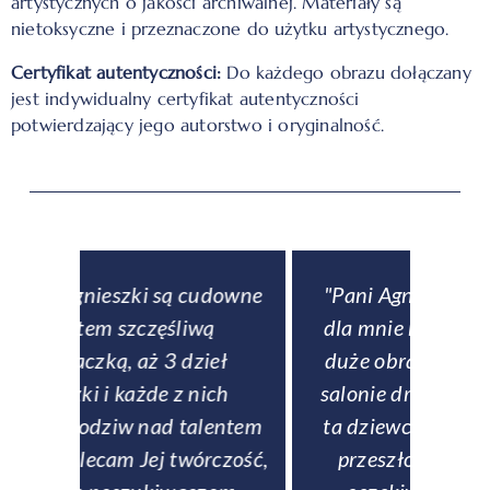
artystycznych o jakości archiwalnej. Materiały są
nietoksyczne i przeznaczone do użytku artystycznego.
Certyfikat autentyczności:
Do każdego obrazu dołączany
jest indywidualny certyfikat autentyczności
potwierdzający jego autorstwo i oryginalność.
downe
"Pani Agnieszka namalowała
ą
dla mnie na zamówienie dwa
obse
eł
duże obrazy - jeden zawisł w
p
ch
salonie drugi w sypialni. To co
entem
ta dziewczyna robi z farbami
zamów
rczość,
przeszło moje najśmielsze
si