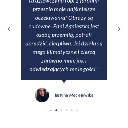
entem
ta dziewczyna robi z farbami
zamów
rczość,
przeszło moje najśmielsze
si
zom
oczekiwania! Obrazy są
rew
fanom
cudowne. Pani Agnieszka jest
tale
matyki
osobą przemiłą, potrafi
zabez
doradzić, cierpliwa. Jej dzieła są
Na ży
mega klimatyczne i cieszą
p
zarówno mnie jak i
odwiedzających mnie gości."
Justyna Maciejewska