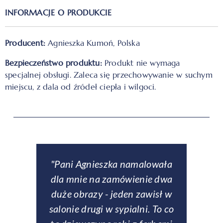
INFORMACJE O PRODUKCIE
Producent:
Agnieszka Kumoń, Polska
Bezpieczeństwo produktu:
Produkt nie wymaga
specjalnej obsługi. Zaleca się przechowywanie w suchym
miejscu, z dala od źródeł ciepła i wilgoci.
downe
"Pani Agnieszka namalowała
ą
dla mnie na zamówienie dwa
obse
eł
duże obrazy - jeden zawisł w
p
ch
salonie drugi w sypialni. To co