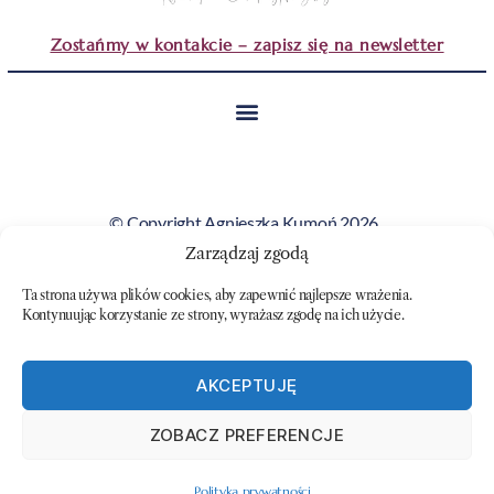
Zostańmy w kontakcie – zapisz się na newsletter
© Copyright Agnieszka Kumoń 2026.
Wszystkie obrazy i teksty prezentowane na tej stronie
Zarządzaj zgodą
stanowią własność artystki i nie mogą być kopiowane ani
Ta strona używa plików cookies, aby zapewnić najlepsze wrażenia.
wykorzystywane bez jej zgody.
Kontynuując korzystanie ze strony, wyrażasz zgodę na ich użycie.
AKCEPTUJĘ
ZOBACZ PREFERENCJE
Polityka prywatności