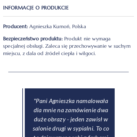
INFORMACJE O PRODUKCIE
Producent:
Agnieszka Kumoń, Polska
Bezpieczeństwo produktu:
Produkt nie wymaga
specjalnej obsługi. Zaleca się przechowywanie w suchym
miejscu, z dala od źródeł ciepła i wilgoci.
downe
"Pani Agnieszka namalowała
ą
dla mnie na zamówienie dwa
obse
eł
duże obrazy - jeden zawisł w
p
ch
salonie drugi w sypialni. To co