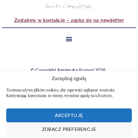
Zostańmy w kontakcie – zapisz się na newsletter
© Copyright Agnieszka Kumoń 2026.
Wszystkie obrazy i teksty prezentowane na tej stronie
Zarządzaj zgodą
stanowią własność artystki i nie mogą być kopiowane ani
Ta strona używa plików cookies, aby zapewnić najlepsze wrażenia.
wykorzystywane bez jej zgody.
Kontynuując korzystanie ze strony, wyrażasz zgodę na ich użycie.
AKCEPTUJĘ
ZOBACZ PREFERENCJE