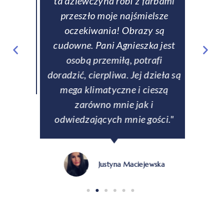
entem
ta dziewczyna robi z farbami
zamów
rczość,
przeszło moje najśmielsze
si
zom
oczekiwania! Obrazy są
rew
fanom
cudowne. Pani Agnieszka jest
tale
matyki
osobą przemiłą, potrafi
zabez
doradzić, cierpliwa. Jej dzieła są
Na ży
mega klimatyczne i cieszą
p
zarówno mnie jak i
odwiedzających mnie gości."
Justyna Maciejewska