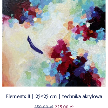
Elements II | 25×25 cm | technika akrylowa
350,00
zł
225,00
zł