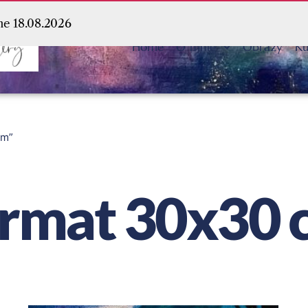
ne 18.08.2026
Home
O mnie
Obrazy
Ku
cm”
ormat 30x30 