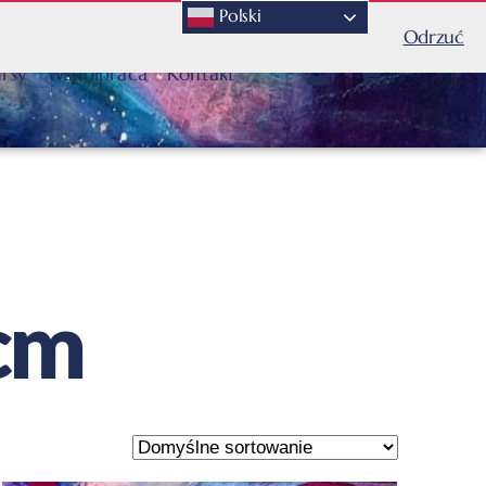
Polski
Odrzuć
rsy
Współpraca
Kontakt
cm